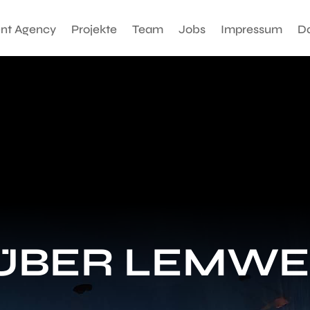
nt Agency
Projekte
Team
Jobs
Impressum
D
ÜBER LEMWE